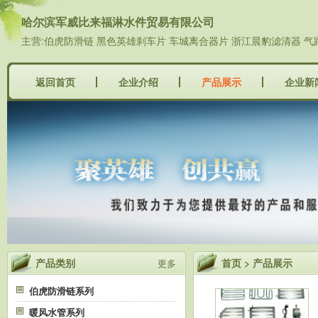
哈尔滨军威比来福淋水件贸易有限公司
主营:伯虎防滑链 黑色英雄刹车片 车城离合器片 浙江晨豹滤清器 气
返回首页
企业介绍
产品展示
企业新
产品类别
首页
>
产品展示
更多
伯虎防滑链系列
暖风水管系列