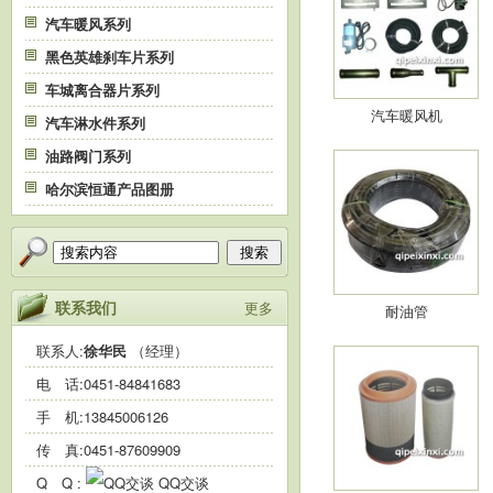
汽车暖风系列
黑色英雄刹车片系列
车城离合器片系列
汽车暖风机
汽车淋水件系列
油路阀门系列
哈尔滨恒通产品图册
搜索
联系我们
更多
耐油管
联系人:
徐华民
（经理）
电 话:
0451-84841683
手 机:
13845006126
传 真:0451-87609909
Q Q :
QQ交谈