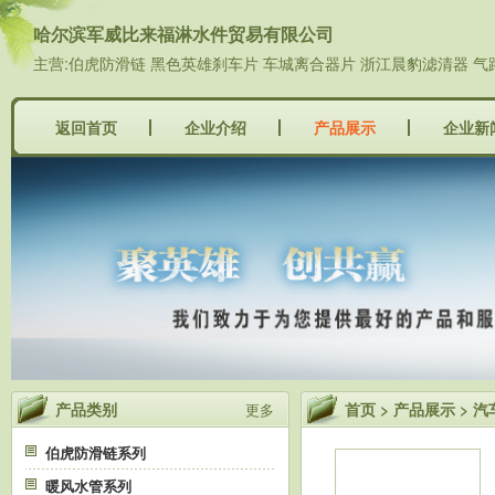
哈尔滨军威比来福淋水件贸易有限公司
主营:伯虎防滑链 黑色英雄刹车片 车城离合器片 浙江晨豹滤清器 气
返回首页
企业介绍
产品展示
企业新
产品类别
首页
>
产品展示
> 
更多
伯虎防滑链系列
暖风水管系列