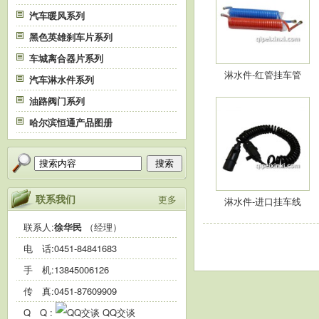
汽车暖风系列
黑色英雄刹车片系列
车城离合器片系列
淋水件-红管挂车管
汽车淋水件系列
油路阀门系列
哈尔滨恒通产品图册
搜索
联系我们
更多
淋水件-进口挂车线
联系人:
徐华民
（经理）
电 话:
0451-84841683
手 机:
13845006126
传 真:0451-87609909
Q Q :
QQ交谈