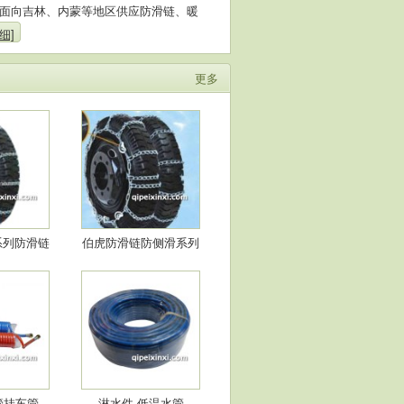
面向吉林、内蒙等地区供应防滑链、暖
细]
更多
系列防滑链
伯虎防滑链防侧滑系列
管挂车管
淋水件-低温水管