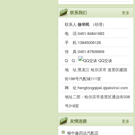
联系我们
更多
联系人:
徐华民
（经理）
电 话:
0451-84841683
手 机:
13845006126
传 真:0451-87609909
Q Q :
QQ交谈
地 址:黑龙江 哈尔滨市 道里区建国
街196号汽配城111室
网 址:
hengtongqipei.qipeixinxi.com
地址二部：哈尔滨市道里区通达街338
号318室
友情连接
更多
榆中鑫四达汽配店