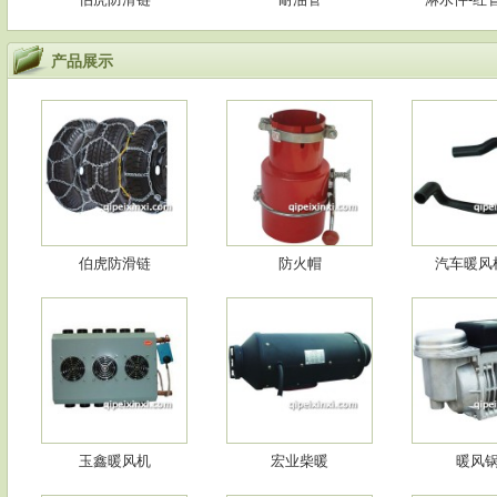
汽车暖风机
黑色英雄刹车片
汽车水管
产品展示
汽车暖风机专用水管
暖风水管批发
新款离
伯虎防滑链
防火帽
汽车暖风
汽车离合器片
汽车防滑链
伯虎轿车11
玉鑫暖风机
宏业柴暖
暖风