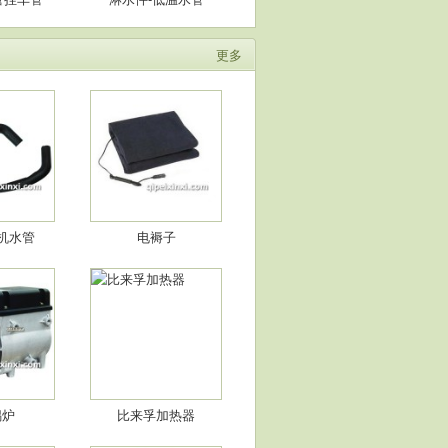
21
汽车暖风机水管
更多
合器片
汽车离合器片防打滑
机水管
电褥子
系列防滑链
伯虎防滑链防侧滑系列
锅炉
比来孚加热器