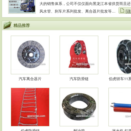
大的销售体系，公司不仅仅面向黑龙江本省供货而且还
风水管、刹车片系列批发、离合器片批发等…
[详
精品推荐
汽车离合器片
汽车防滑链
伯虎轿车11
伯虎防滑链
耐油管
淋水件-红