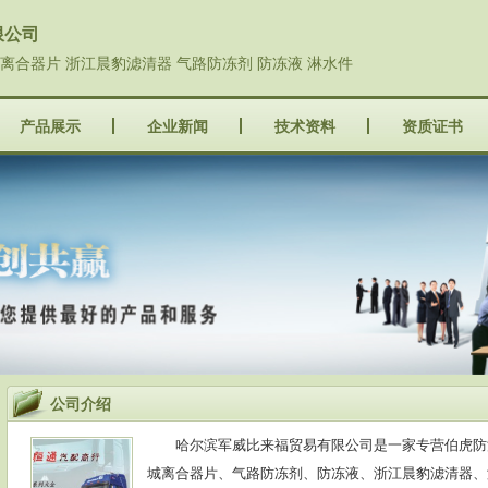
限公司
伯虎防滑链
耐油管
淋水件-红
城离合器片 浙江晨豹滤清器 气路防冻剂 防冻液 淋水件
产品展示
企业新闻
技术资料
资质证书
汽车暖风机
黑色英雄刹车片
汽车水管
公司介绍
汽车暖风机专用水管
暖风水管批发
新款离
哈尔滨军威比来福贸易有限公司是一家专营伯虎防
城离合器片、气路防冻剂、防冻液、浙江晨豹滤清器、