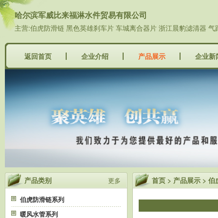
哈尔滨军威比来福淋水件贸易有限公司
主营:伯虎防滑链 黑色英雄刹车片 车城离合器片 浙江晨豹滤清器 气
返回首页
企业介绍
产品展示
企业新
产品类别
首页
>
产品展示
>
伯
更多
伯虎防滑链系列
暖风水管系列