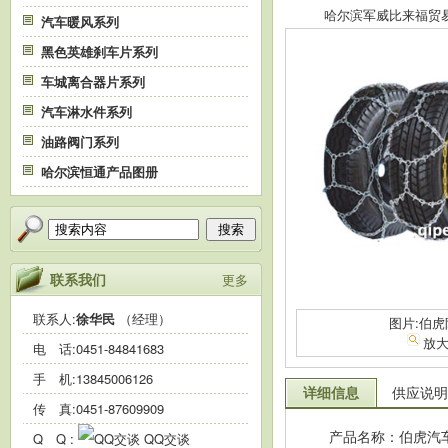
哈尔滨军威比来福贸易有限
汽车暖风系列
黑色英雄刹车片系列
车城离合器片系列
汽车淋水件系列
油路阀门系列
哈尔滨恒通产品图册
搜索
联系我们
更多
联系人:
徐华民
（经理）
图片:伯虎
放
电 话:
0451-84841683
手 机:
13845006126
详细信息
供应说明
传 真:0451-87609909
产品名称：伯虎汽
Q Q :
QQ交谈