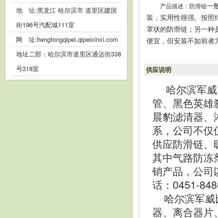
产品描述：防滑链
一
地 址:黑龙江 哈尔滨市 道里区建国
装，实用性很强。按照
街196号汽配城111室
罩状的防滑链；另一种
网 址:
hengtongqipei.qipeixinxi.com
便宜，但安装不如前者
地址二部：哈尔滨市道里区通达街338
号318室
供应说明
哈尔滨军威
管、黑色英雄
晨豹滤清器、
系，公司不仅
供应防滑链、
其中气路防冻
销产品，公司
话：0451-8
哈尔滨军威比
器、离合器片