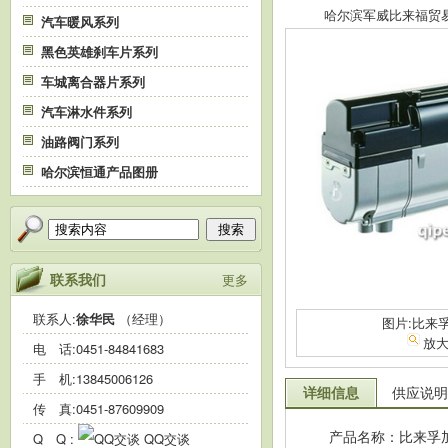
哈尔滨军威比来福贸易有限
汽车暖风系列
黑色英雄刹车片系列
车城离合器片系列
汽车淋水件系列
油路阀门系列
哈尔滨恒通产品图册
搜索
联系我们
更多
联系人:
徐华民
（经理）
图片:比来
放
电 话:
0451-84841683
手 机:
13845006126
详细信息
供应说明
传 真:0451-87609909
产品名称：比来孚
Q Q :
QQ交谈