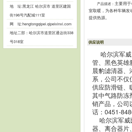
产品描述：
主要用于
地 址:黑龙江 哈尔滨市 道里区建国
室取暖，为各种车辆发
街196号汽配城111室
提供热源。
网 址:
hengtongqipei.qipeixinxi.com
地址二部：哈尔滨市道里区通达街338
号318室
供应说明
哈尔滨军威
管、黑色英雄
晨豹滤清器、
系，公司不仅
供应防滑链、
其中气路防冻
销产品，公司
话：0451-8
哈尔滨军威比
器、离合器片