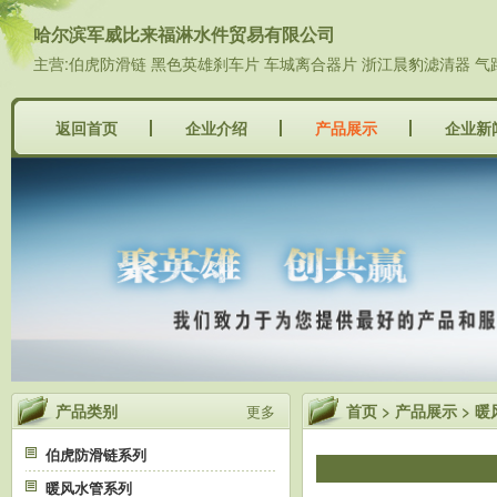
哈尔滨军威比来福淋水件贸易有限公司
主营:伯虎防滑链 黑色英雄刹车片 车城离合器片 浙江晨豹滤清器 气
返回首页
企业介绍
产品展示
企业新
产品类别
首页
>
产品展示
>
暖
更多
伯虎防滑链系列
暖风水管系列