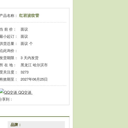
红岩波纹管
产品名称：
当 前 价：
面议
最小起订：
面议
供货总量：
面议
个
点此询价：
发货期限：
3
天内发货
所 在 地：
黑龙江 哈尔滨市
受关注度：
3273
有效期至：
2027年06月25日
QQ交谈
分享到：
品牌：