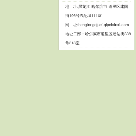
地 址:黑龙江 哈尔滨市 道里区建国
街196号汽配城111室
网 址:
hengtongqipei.qipeixinxi.com
地址二部：哈尔滨市道里区通达街338
号318室