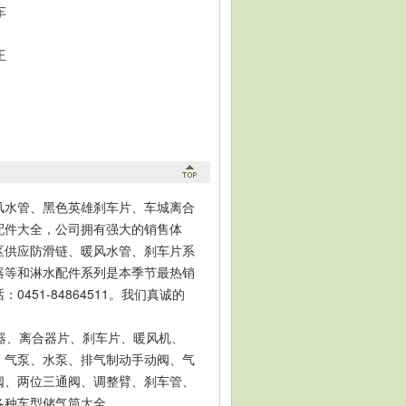
车
王
、
风水管、黑色英雄刹车片、车城离合
配件大全，公司拥有强大的销售体
区供应防滑链、暖风水管、刹车片系
器等和淋水配件系列是本季节最热销
51-84864511。我们真诚的
器、离合器片、刹车片、暖风机、
、气泵、水泵、排气制动手动阀、气
阀、两位三通阀、调整臂、刹车管、
各种车型储气筒大全。