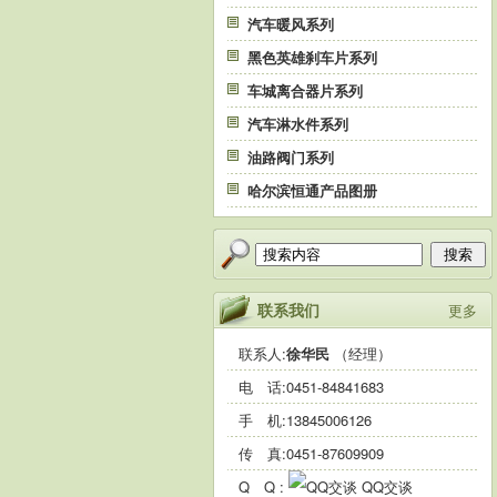
汽车暖风系列
黑色英雄刹车片系列
车城离合器片系列
汽车淋水件系列
油路阀门系列
哈尔滨恒通产品图册
搜索
联系我们
更多
联系人:
徐华民
（经理）
电 话:
0451-84841683
手 机:
13845006126
传 真:0451-87609909
Q Q :
QQ交谈