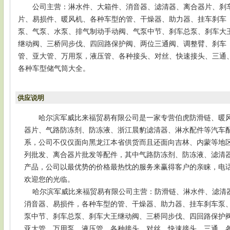
公司主营：淋水件、大箱件、消音器、滤清器、离合器片、刹
片、易损件、暖风机、各种车型的管、干燥器、助力器、挂车刹车
泵、气泵、水泵、排气制动手动阀、气泵中节、刹车总泵、刹车大
继动阀、三桥同步伐、四回路保护阀、两位三通阀、调整臂、刹车
管、亚大管、万用泵，液压管、各种接头、对丝、快速接头、三通
各种车型储气筒大全。
供应说明
哈尔滨军威比来福贸易有限公司是一家专营伯虎防滑链、暖
器片、气路防冻剂、防冻液、浙江晨豹滤清器、淋水配件等汽车
系，公司不仅仅面向黑龙江本省供货而且还面向吉林、内蒙等地
列批发、离合器片批发等配件，其中气路防冻剂、防冻液、滤清
产品，公司以最优势的价格最热忱的服务来赢得客户的亲睐，电话：04
欢迎您的光临。
哈尔滨军威比来福贸易有限公司主营：防滑链、淋水件、滤清
消音器、易损件，各种车型的管、干燥器、助力器、挂车刹车泵
泵中节、刹车总泵、刹车大王继动阀、三桥同步伐、四回路保护
亚大管、万用泵，液压管、各种接头、对丝、快速接头、三通、