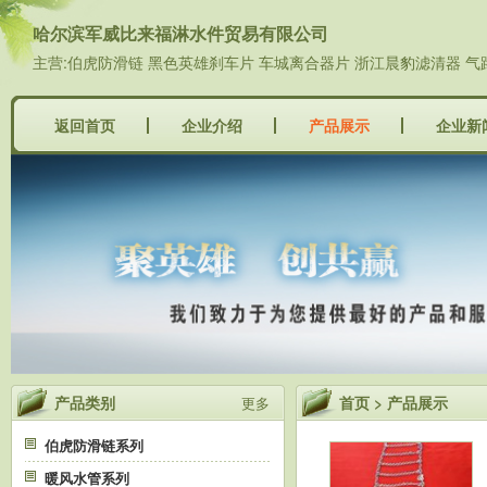
哈尔滨军威比来福淋水件贸易有限公司
主营:伯虎防滑链 黑色英雄刹车片 车城离合器片 浙江晨豹滤清器 气
返回首页
企业介绍
产品展示
企业新
产品类别
首页
>
产品展示
更多
伯虎防滑链系列
暖风水管系列