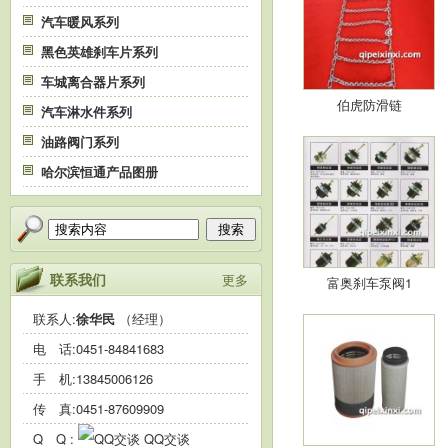
汽车暖风系列
黑色英雄刹车片系列
车城离合器片系列
伯虎防滑链
汽车淋水件系列
油路阀门系列
哈尔滨恒通产品图册
搜索
联系我们
更多
富奥刹车泵阀1
联系人:
徐华民
（经理）
电 话:
0451-84841683
手 机:
13845006126
传 真:0451-87609909
Q Q :
QQ交谈