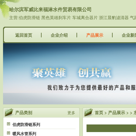
哈尔滨军威比来福淋水件贸易有限公司
主营:伯虎防滑链 黑色英雄刹车片 车城离合器片 浙江晨豹滤清器 气
返回首页
企业介绍
产品展示
企业新
产品类别
首页
>
产品展示
>
>
更多
伯虎防滑链系列
暖风水管系列