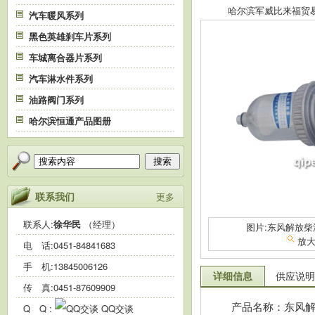
哈尔滨军威比来福贸易有限
汽车暖风系列
黑色英雄刹车片系列
车城离合器片系列
汽车淋水件系列
油路阀门系列
哈尔滨恒通产品图册
搜索
联系我们
更多
联系人:
徐华民
（经理）
图片:东风解放
放
电 话:
0451-84841683
手 机:
13845006126
详细信息
供应说明
传 真:0451-87609909
产品名称：东风
Q Q :
QQ交谈