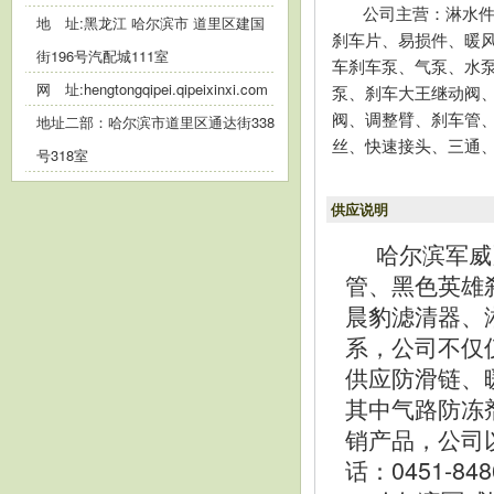
公司主营：淋水
地 址:黑龙江 哈尔滨市 道里区建国
刹车片、易损件、暖
街196号汽配城111室
车刹车泵、气泵、水
网 址:
hengtongqipei.qipeixinxi.com
泵、刹车大王继动阀
阀、调整臂、刹车管
地址二部：哈尔滨市道里区通达街338
丝、快速接头、三通
号318室
供应说明
哈尔滨军威
管、黑色英雄
晨豹滤清器、
系，公司不仅
供应防滑链、
其中气路防冻
销产品，公司
话：0451-8