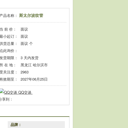
斯太尔波纹管
产品名称：
当 前 价：
面议
最小起订：
面议
供货总量：
面议
个
点此询价：
发货期限：
3
天内发货
所 在 地：
黑龙江 哈尔滨市
受关注度：
2963
有效期至：
2027年06月25日
QQ交谈
分享到：
品牌：