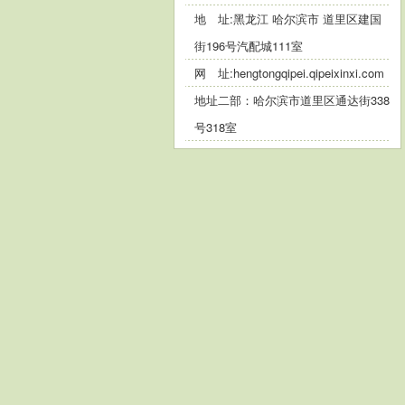
地 址:黑龙江 哈尔滨市 道里区建国
街196号汽配城111室
网 址:
hengtongqipei.qipeixinxi.com
地址二部：哈尔滨市道里区通达街338
号318室