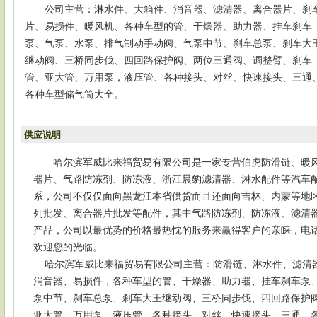
公司主营：淋水件、大箱件、消音器、滤清器、离合器片、刹
片、易损件、暖风机、各种车型的管、干燥器、助力器、挂车刹车
泵、气泵、水泵、排气制动手动阀、气泵中节、刹车总泵、刹车大
继动阀、三桥同步伐、四回路保护阀、两位三通阀、调整臂、刹车
管、亚大管、万用泵，液压管、各种接头、对丝、快速接头、三通
各种车型储气筒大全。
供应说明
哈尔滨军威比来福贸易有限公司是一家专营伯虎防滑链、暖
器片、气路防冻剂、防冻液、浙江晨豹滤清器、淋水配件等汽车
系，公司不仅仅面向黑龙江本省供货而且还面向吉林、内蒙等地
列批发、离合器片批发等配件，其中气路防冻剂、防冻液、滤清
产品，公司以最优势的价格最热忱的服务来赢得客户的亲睐，电话：04
欢迎您的光临。
哈尔滨军威比来福贸易有限公司主营：防滑链、淋水件、滤清
消音器、易损件，各种车型的管、干燥器、助力器、挂车刹车泵
泵中节、刹车总泵、刹车大王继动阀、三桥同步伐、四回路保护
亚大管、万用泵，液压管、各种接头、对丝、快速接头、三通、