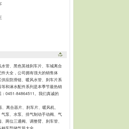
车
王
、
风水管、黑色英雄刹车片、车城离合
配件大全，公司拥有强大的销售体
区供应防滑链、暖风水管、刹车片系
器等和淋水配件系列是本季节最热销
51-84864511。我们真诚的
器、离合器片、刹车片、暖风机、
、气泵、水泵、排气制动手动阀、气
阀、两位三通阀、调整臂、刹车管、
各种车型储气筒大全。