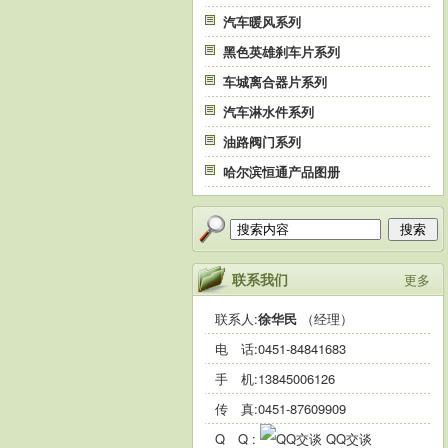
汽车暖风系列
黑色英雄刹车片系列
车城离合器片系列
汽车淋水件系列
油路阀门系列
哈尔滨恒通产品图册
搜索
联系我们
更多
联系人:
徐华民
（经理）
电 话:
0451-84841683
手 机:
13845006126
传 真:0451-87609909
Q Q :
QQ交谈